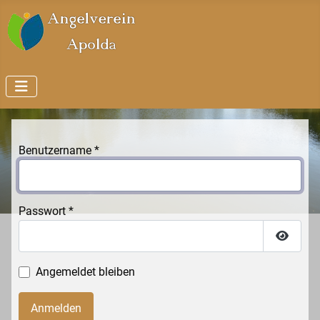
Benutzername
*
Passwort
*
Passwo
Angemeldet bleiben
Anmelden